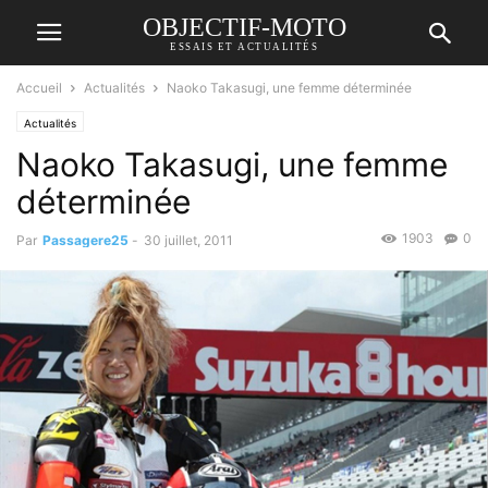
OBJECTIF-MOTO
ESSAIS ET ACTUALITÉS
Accueil
Actualités
Naoko Takasugi, une femme déterminée
Actualités
Naoko Takasugi, une femme
déterminée
1903
0
Par
Passagere25
-
30 juillet, 2011