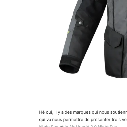
Hé oui, il y a des marques qui nous souti
qui va nous permettre de présenter trois v
Night Eye
et
la Air Hybrid 2.0 Night Eye
.