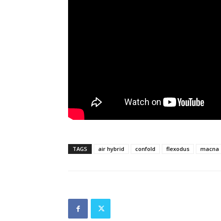
TAGS
air hybrid
confold
flexodus
macna