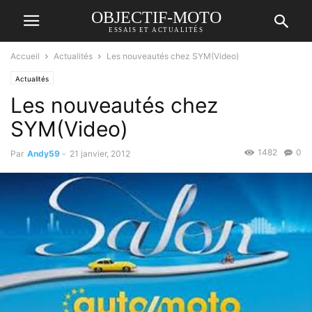
OBJECTIF-MOTO
ESSAIS ET ACTUALITÉS
Accueil
Actualités
Les nouveautés chez SYM(Video)
Actualités
Les nouveautés chez
SYM(Video)
1482
0
Par
Andy59
-
21 janvier, 2012