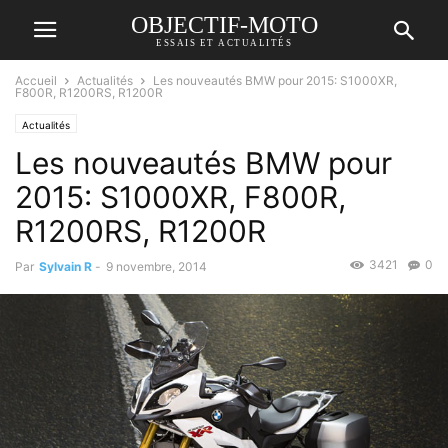
OBJECTIF-MOTO
ESSAIS ET ACTUALITÉS
Accueil
Actualités
Les nouveautés BMW pour 2015: S1000XR,
F800R, R1200RS, R1200R
Actualités
Les nouveautés BMW pour
2015: S1000XR, F800R,
R1200RS, R1200R
3421
0
Par
Sylvain R
-
9 novembre, 2014