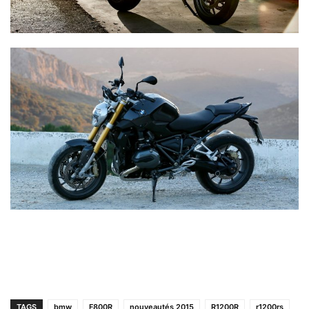
TAGS
bmw
F800R
nouveautés 2015
R1200R
r1200rs