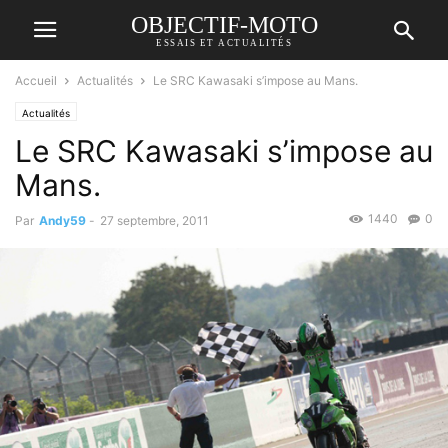
OBJECTIF-MOTO
ESSAIS ET ACTUALITÉS
Accueil
Actualités
Le SRC Kawasaki s’impose au Mans.
Actualités
Le SRC Kawasaki s’impose au
Mans.
1440
0
Par
Andy59
-
27 septembre, 2011