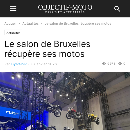
OBJECTIF-MOTO
ESSAIS ET ACTUALITÉS
Accueil
Actualités
Le salon de Bruxelles récupère ses motos
Actualités
Le salon de Bruxelles
récupère ses motos
6978
0
Par
Sylvain R
-
13 janvier, 2026