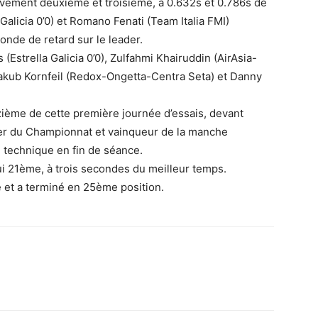
vement deuxième et troisième, à 0.632s et 0.786s de
 Galicia 0’0) et Romano Fenati (Team Italia FMI)
onde de retard sur le leader.
(Estrella Galicia 0’0), Zulfahmi Khairuddin (AirAsia-
 Jakub Kornfeil (Redox-Ongetta-Centra Seta) et Danny
ième de cette première journée d’essais, devant
der du Championnat et vainqueur de la manche
 technique en fin de séance.
i 21ème, à trois secondes du meilleur temps.
é et a terminé en 25ème position.