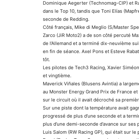
Dominique Aegerter (Technomag-CIP) et R
dans le Top 10, tandis que Toni Elías (Mapfr
seconde de Redding.
Côté français, Mike di Meglio (S/Master Spe
Zarco (JiR Moto2) a de son côté percuté Ma
de l’Allemand et a terminé dix-neuvième su
en fin de séance. Axel Pons et Esteve Raba
tôt.
Les pilotes de Tech3 Racing, Xavier Siméon
et vingtième.
Maverick Viñales (Blusens Avintia) a large
au Monster Energy Grand Prix de France et e
sur le circuit où il avait décroché sa premièr
Sur une piste dont la température avait gag
progressé de plus d’une seconde et a termin
plus d’une demi-seconde d’avance sur ses 
Luis Salom (RW Racing GP), qui était sur le