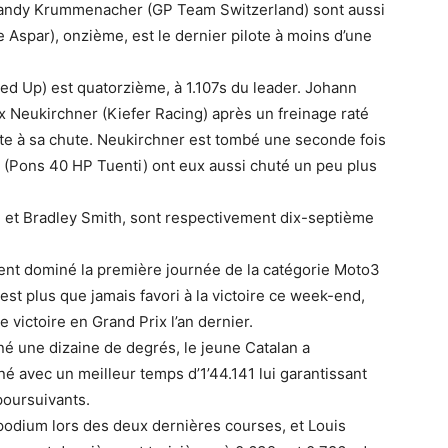
andy Krummenacher (GP Team Switzerland) sont aussi
e Aspar), onzième, est le dernier pilote à moins d’une
ed Up) est quatorzième, à 1.107s du leader. Johann
x Neukirchner (Kiefer Racing) après un freinage raté
ite à sa chute. Neukirchner est tombé une seconde fois
t (Pons 40 HP Tuenti) ont eux aussi chuté un peu plus
 et Bradley Smith, sont respectivement dix-septième
ment dominé la première journée de la catégorie Moto3
st plus que jamais favori à la victoire ce week-end,
e victoire en Grand Prix l’an dernier.
né une dizaine de degrés, le jeune Catalan a
é avec un meilleur temps d’1’44.141 lui garantissant
poursuivants.
 podium lors des deux dernières courses, et Louis