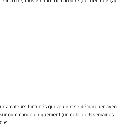
le marché, tous en fibre de carbone (oui rien que ça)
our amateurs fortunés qui veulent se démarquer avec
et sur commande uniquement (un délai de 6 semaines
0 €