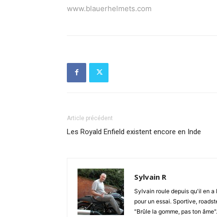
www.blauerhelmets.com
Article précédent
Les Royald Enfield existent encore en Inde
Sylvain R
Sylvain roule depuis qu'il en a 
pour un essai. Sportive, roadste
"Brûle la gomme, pas ton âme". S