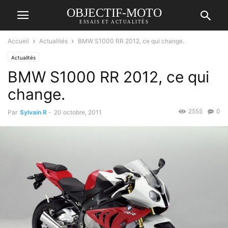
OBJECTIF-MOTO
ESSAIS ET ACTUALITÉS
Accueil
Actualités
BMW S1000 RR 2012, ce qui change.
Actualités
BMW S1000 RR 2012, ce qui
change.
2555
0
Par
Sylvain R
-
20 octobre, 2011