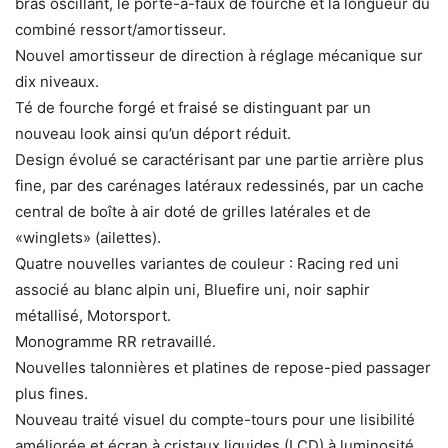
bras oscillant, le porte-à-faux de fourche et la longueur du
combiné ressort/amortisseur.
Nouvel amortisseur de direction à réglage mécanique sur
dix niveaux.
Té de fourche forgé et fraisé se distinguant par un
nouveau look ainsi qu’un déport réduit.
Design évolué se caractérisant par une partie arrière plus
fine, par des carénages latéraux redessinés, par un cache
central de boîte à air doté de grilles latérales et de
«winglets» (ailettes).
Quatre nouvelles variantes de couleur : Racing red uni
associé au blanc alpin uni, Bluefire uni, noir saphir
métallisé, Motorsport.
Monogramme RR retravaillé.
Nouvelles talonnières et platines de repose-pied passager
plus fines.
Nouveau traité visuel du compte-tours pour une lisibilité
améliorée et écran à cristaux liquides (LCD) à luminosité