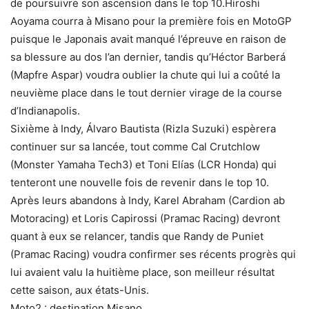
de poursuivre son ascension dans le top 10.Hiroshi
Aoyama courra à Misano pour la première fois en MotoGP
puisque le Japonais avait manqué l’épreuve en raison de
sa blessure au dos l’an dernier, tandis qu’Héctor Barberá
(Mapfre Aspar) voudra oublier la chute qui lui a coûté la
neuvième place dans le tout dernier virage de la course
d’Indianapolis.
Sixième à Indy, Álvaro Bautista (Rizla Suzuki) espèrera
continuer sur sa lancée, tout comme Cal Crutchlow
(Monster Yamaha Tech3) et Toni Elías (LCR Honda) qui
tenteront une nouvelle fois de revenir dans le top 10.
Après leurs abandons à Indy, Karel Abraham (Cardion ab
Motoracing) et Loris Capirossi (Pramac Racing) devront
quant à eux se relancer, tandis que Randy de Puniet
(Pramac Racing) voudra confirmer ses récents progrès qui
lui avaient valu la huitième place, son meilleur résultat
cette saison, aux états-Unis.
Moto2 : destination Misano