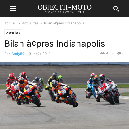
OBJECTIF-MOTO
ESSAIS ET ACTUALITÉS
Accueil
Actualités
Bilan à¢pres Indianapolis
Actualités
Bilan à¢pres Indianapolis
4550
0
Par
Andy59
-
31 août, 2011