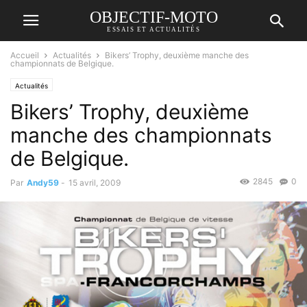
OBJECTIF-MOTO
ESSAIS ET ACTUALITÉS
Accueil
Actualités
Bikers’ Trophy, deuxième manche des
championnats de Belgique.
Actualités
Bikers’ Trophy, deuxième
manche des championnats
de Belgique.
2845
0
Par
Andy59
-
15 avril, 2009