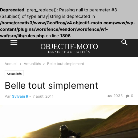
Deprecated
: preg_replace(): Passing null to parameter #3
($subject) of type array|string is deprecated in
/home/creatix3/www/Geoffroy/v4.objectif-moto.com/www/wp-
content/plugins/wordfence/vendor/wordfence/wf-
waf/src/lib/rules.php
on line
1896
OBJECTIF-MOTO
ESSAIS ET ACTUALITÉS
Accueil
Actualités
Belle tout simplement
Actualités
Belle tout simplement
2035
0
Par
Sylvain R
-
7 août, 2011