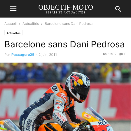
OBJECTIF-MOTO
ESSAIS ET ACTUALITÉS
Accueil
Actualités
Barcelone sans Dani Pedrosa
Actualités
Barcelone sans Dani Pedrosa
1382
0
Par
Passagere25
-
2 juin, 2011