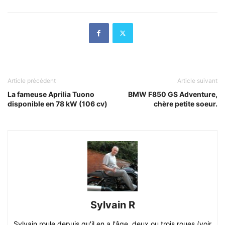
Article précédent
Article suivant
La fameuse Aprilia Tuono
BMW F850 GS Adventure,
disponible en 78 kW (106 cv)
chère petite soeur.
Sylvain R
Sylvain roule depuis qu'il en a l'âge, deux ou trois roues (voir