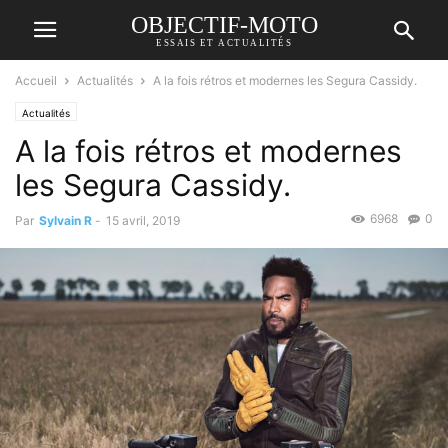
OBJECTIF-MOTO
ESSAIS ET ACTUALITÉS
Accueil
Actualités
A la fois rétros et modernes les Segura Cassidy.
Actualités
A la fois rétros et modernes
les Segura Cassidy.
6968
0
Par
Sylvain R
-
15 avril, 2019