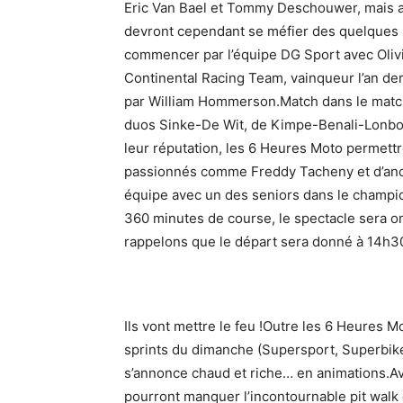
Eric Van Bael et Tommy Deschouwer, mais a
devront cependant se méfier des quelques « 
commencer par l’équipe DG Sport avec Olivi
Continental Racing Team, vainqueur l’an der
par William Hommerson.Match dans le match,
duos Sinke-De Wit, de Kimpe-Benali-Lonboi
leur réputation, les 6 Heures Moto permettr
passionnés comme Freddy Tacheny et d’an
équipe avec un des seniors dans le champion
360 minutes de course, le spectacle sera o
rappelons que le départ sera donné à 14h3
Ils vont mettre le feu !Outre les 6 Heures 
sprints du dimanche (Supersport, Superbik
s’annonce chaud et riche… en animations.Av
pourront manquer l’incontournable pit wal