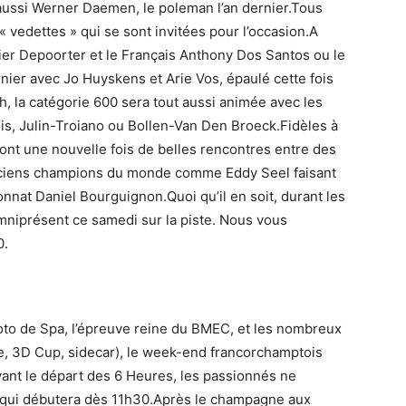
ussi Werner Daemen, le poleman l’an dernier.Tous
vedettes » qui se sont invitées pour l’occasion.A
er Depoorter et le Français Anthony Dos Santos ou le
nier avec Jo Huyskens et Arie Vos, épaulé cette fois
 la catégorie 600 sera tout aussi animée avec les
s, Julin-Troiano ou Bollen-Van Den Broeck.Fidèles à
ont une nouvelle fois de belles rencontres entre des
ciens champions du monde comme Eddy Seel faisant
nat Daniel Bourguignon.Quoi qu’il en soit, durant les
mniprésent ce samedi sur la piste. Nous vous
0.
Moto de Spa, l’épreuve reine du BMEC, et les nombreux
e, 3D Cup, sidecar), le week-end francorchamptois
ant le départ des 6 Heures, les passionnés ne
k qui débutera dès 11h30.Après le champagne aux