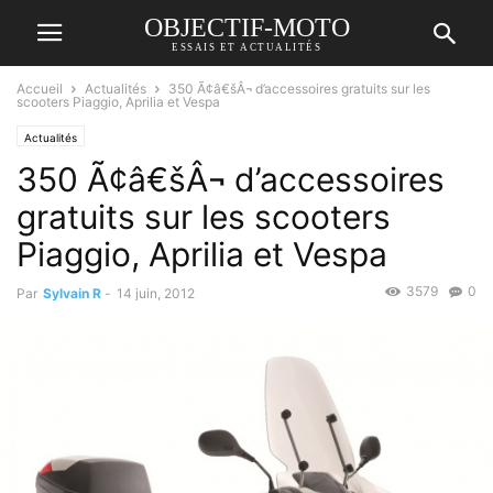
OBJECTIF-MOTO
ESSAIS ET ACTUALITÉS
Accueil
Actualités
350 Ã¢â€šÂ¬ d’accessoires gratuits sur les
scooters Piaggio, Aprilia et Vespa
Actualités
350 Ã¢â€šÂ¬ d’accessoires
gratuits sur les scooters
Piaggio, Aprilia et Vespa
3579
0
Par
Sylvain R
-
14 juin, 2012